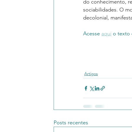
do conhecimento, r
sociabilidades. O 
decolonial, manifest
Acesse 
aqui
 o texto
Artigos
Posts recentes