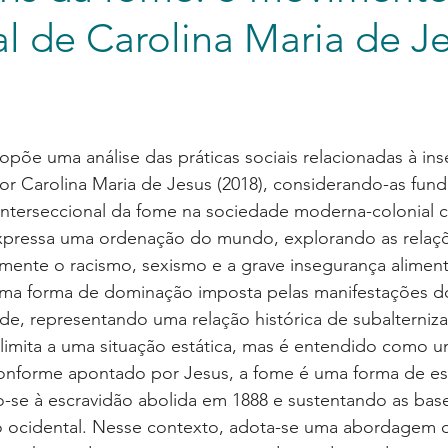
l de Carolina Maria de J
opõe uma análise das práticas sociais relacionadas à in
por Carolina Maria de Jesus (2018), considerando-as fun
 interseccional da fome na sociedade moderna-colonial ca
xpressa uma ordenação do mundo, explorando as relaç
mente o racismo, sexismo e a grave insegurança aliment
ma forma de dominação imposta pelas manifestações d
de, representando uma relação histórica de subalterniz
e limita a uma situação estática, mas é entendido como 
Conforme apontado por Jesus, a fome é uma forma de es
o-se à escravidão abolida em 1888 e sustentando as bas
 ocidental. Nesse contexto, adota-se uma abordagem d