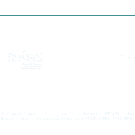
Os três pilares da teoria das
Tecn
convenções: moralidade,
Sust
pluralismo e realismo
comp
desm
Campus 
 - Grupo de Pesquisa em Sociologia das Práticas Alimentares | UFRGS Porto Alegre
Este site foi desenvolvido com apoio de recursos do PROEX-CAPES - PPGS/UFRGS
Criado por M
anu Raupp
Atualizado por
Vitória Duarte