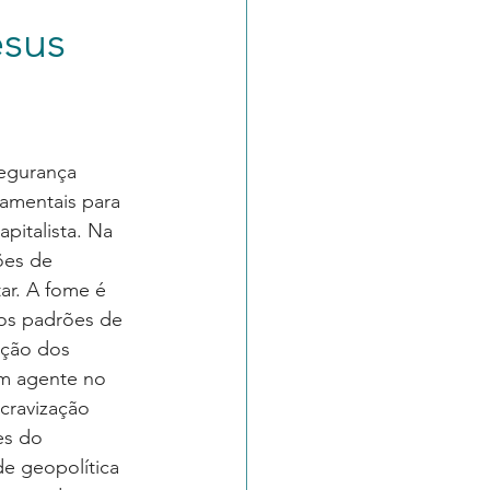
esus
segurança 
damentais para 
pitalista. Na 
ões de 
ar. A fome é 
os padrões de 
ação dos 
um agente no 
cravização 
es do 
e geopolítica 